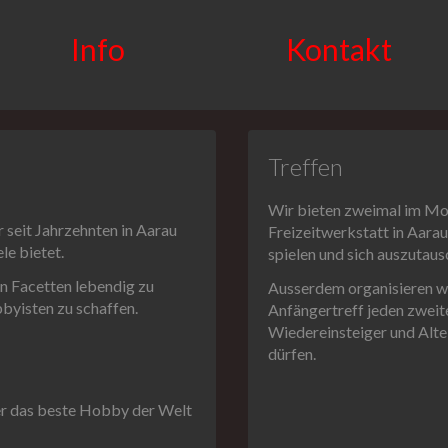
Info
Kontakt
Treffen
Wir bieten zweimal im Mona
r seit Jahrzehnten in Aarau
Freizeitwerkstatt in Aara
le bietet.
spielen und sich auszutaus
en Facetten lebendig zu
Ausserdem organisieren wi
byisten zu schaffen.
Anfängertreff jeden zwei
Wiedereinsteiger und Alt
dürfen.
ber das beste Hobby der Welt