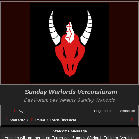
Sunday Warlords Vereinsforum
Das Forum des Vereins Sunday Warlords
FAQ
Registrieren
Anmelden
S
Startseite
Portal
Foren-Übersicht
u
Welcome Message
c
Herzlich willkommen zum Forum des Sunday Warlords Tabletop Verein.