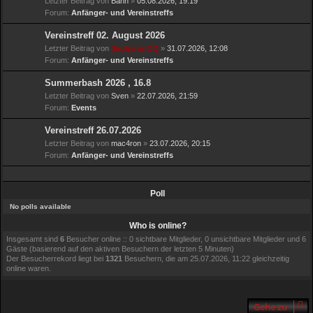
Letzter Beitrag von
Bahn
»
05.08.2026, 19:19
Forum:
Anfänger- und Vereinstreffs
Vereinstreff 02. August 2026
Letzter Beitrag von
SaphyronCQ
»
31.07.2026, 12:08
Forum:
Anfänger- und Vereinstreffs
Summerbash 2026 , 16.8
Letzter Beitrag von
Sven
»
22.07.2026, 21:59
Forum:
Events
Vereinstreff 26.07.2026
Letzter Beitrag von
mac4ron
»
23.07.2026, 20:15
Forum:
Anfänger- und Vereinstreffs
Poll
No polls available
Who is online?
Insgesamt sind
6
Besucher online :: 0 sichtbare Mitglieder, 0 unsichtbare Mitglieder und 6
Gäste (basierend auf den aktiven Besuchern der letzten 5 Minuten)
Der Besucherrekord liegt bei
1321
Besuchern, die am 25.07.2026, 11:22 gleichzeitig
online waren.
Gehe zu