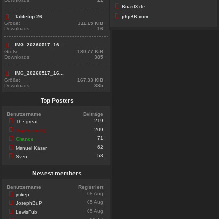
Downloads:
21
Board3.de
Tabletop 26
phpBB.com
Größe:
311.15 KiB
Downloads:
16
IMG_20260517_16...
Größe:
180.77 KiB
Downloads:
385
IMG_20260517_16...
Größe:
167.83 KiB
Downloads:
385
Top Posters
Benutzername
Beiträge
219
The-great
209
SaphyronCQ
71
Chance
62
Manuel Käser
53
Sven
Newest members
Benutzername
Registriert
08 Aug
jmbep
05 Aug
JosephBuP
05 Aug
LewisFub