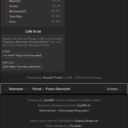
03 Jul
Wuschel
02 Jul
Torolar
28 Jun
MichaelAdell
17 Jun
TyronFlice
11 Jun
loren
Link to us
Please feel free to Create a link to our Forum
"Sunday Warlords Vereinsforum"
You can
do so by using the following codes:
HTML:
BBCode:
Powered by
Board3 Portal
© 2009 - 2023 Board3 Group
Startseite
Portal
Foren-Übersicht
Kontakt
Powered by
phpBB
® Forum Software © phpBB Limited
Deutsche Übersetzung durch
phpBB.de
Datenschutz
|
Nutzungsbedingungen
Style Crayon Red by Talk19Zehn
Ongray-Design.de
Style Updated by
Prosk8er