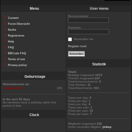
Menu
User menu
Benutzername:
Content
Foren-Übersicht
Passwort:
Suche
Registrieren
Remember me
Help
Register now!
FAQ
BBCode FAQ
Terms of use
Statistik
Privacy policy
Totals
Beiträge insgesamt
1674
Geburtstage
Themen insgesamt
247
Total Announcements:
0
Glückwünsche an:
Total Stickies:
11
SaphyronCQ
(38)
Total Attachments:
521
Topics per day:
0
In the next 30 days
Posts per day:
1
No members have a birthday within this
Users per day:
0
period of time.
Topics per user:
1
Posts per user:
10
Posts per topic:
7
Clock
Mitglieder insgesamt
165
Unser neuestes Mitglied:
jmbep