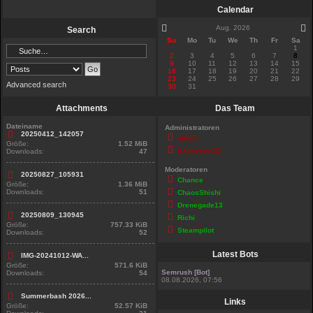
Calendar
Aug. 2026
Search
Su
Mo
Tu
We
Th
Fr
Sa
1
2
3
4
5
6
7
8
9
10
11
12
13
14
15
16
17
18
19
20
21
22
23
24
25
26
27
28
29
Advanced search
30
31
Attachments
Das Team
Dateiname
Administratoren
20250412_142057
admin
Größe:
1.52 MiB
SaphyronCQ
Downloads:
47
Moderatoren
20250827_105931
Chance
Größe:
1.36 MiB
Downloads:
51
ChaosShishi
Drenegade13
20250809_130945
Richi
Größe:
757.33 KiB
Steampilot
Downloads:
52
Latest Bots
IMG-20241012-WA...
Größe:
571.6 KiB
Semrush [Bot]
Downloads:
54
08.08.2026, 07:56
Summerbash 2026...
Links
Größe:
52.57 KiB