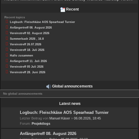
h
Recent
e
Recent topics
Logbuch: Fleischkäse AOS Spearhead Turnier
Anfängertreff 08. August 2026
Vereinstreff 02. August 2026
Summerbash 2026 , 16.8
Vereinstreff 26.07.2026
Vereinstreff 18. Juli 2026
Hallo zusammen
Anfängertreff 11. Juli 2026
Vereinstreff 05 Juli 2026
Vereinstreff 28. Juni 2026
Global announcements
No global announcements
Latest news
Logbuch: Fleischkäse AOS Spearhead Turnier
Letzter Beitrag von
Manuel Käser
»
06.08.2026, 18:45
Forum:
Projektlogs
Anfängertreff 08. August 2026