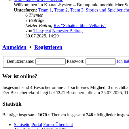
Willkommen im Kharan-System – Brennpunkt unerbittlicher Sch
Unterforen:
Team 1
,
Team 2
,
Team 3
,
Stories und Spielberich
6
Themen
7
Beiträge
Letzter Beitrag
Re: "Schatten über Velkaris"
von
The-great
Neuester Beitrag
30.07.2025, 14:29
Anmelden
•
Registrieren
Benutzername:
Passwort:
Ich ha
Wer ist online?
Insgesamt sind
4
Besucher online :: 1 sichtbares Mitglied, 0 unsichtb
Der Besucherrekord liegt bei
1321
Besuchern, die am 25.07.2026, 11:
Statistik
Beiträge insgesamt
1670
• Themen insgesamt
246
• Mitglieder insge
Startseite
Portal
Foren-Übersicht