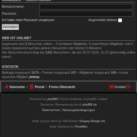
Benutzername:
Passwort:
Ich habe mein Passwort vergessen
Angemeldet bleiben
WER IST ONLINE?
Insgesamt sind
2
Besucher online :: 0 sichtbare Mitglieder, 0 unsichtbare Mitglieder und 2
Gäste (basierend auf den aktiven Besuchern der letzten 5 Minuten)
Der Besucherrekord liegt bei
1321
Besuchern, die am 25.07.2026, 11:22 gleichzeitig online
waren.
STATISTIK
Beiträge insgesamt
1675
• Themen insgesamt
247
• Mitglieder insgesamt
165
• Unser
neuestes Mitglied:
jmbep
Startseite
Portal
Foren-Übersicht
Kontakt
Powered by
phpBB
® Forum Software © phpBB Limited
Deutsche Übersetzung durch
phpBB.de
Datenschutz
|
Nutzungsbedingungen
Style Crayon Red by Talk19Zehn
Ongray-Design.de
Style Updated by
Prosk8er