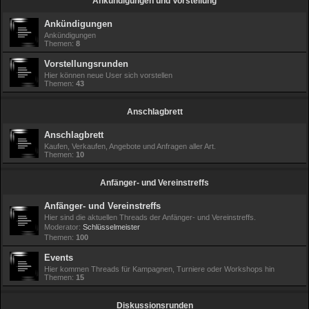
Ankündigungen und Vorstellung
h
Ankündigungen
e
Ankündigungen
Themen:
8
Vorstellungsrunden
Hier können neue User sich vorstellen
Themen:
43
Anschlagbrett
Anschlagbrett
Kaufen, Verkaufen, Angebote und Anfragen aller Art.
Themen:
10
Anfänger- und Vereinstreffs
Anfänger- und Vereinstreffs
Hier sind die aktuellen Threads der Anfänger- und Vereinstreffs.
Moderator:
Schlüsselmeister
Themen:
100
Events
Hier kommen Threads für Kampagnen, Turniere oder Workshops hin
Themen:
15
Diskussionsrunden