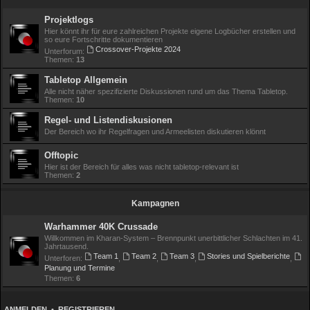
Projektlogs
Hier könnt ihr für eure zahlreichen Projekte eigene Logbücher erstellen und
so eure Fortschritte dokumentieren
Crossover-Projekte 2024
Unterforum:
Themen:
13
Tabletop Allgemein
Alle nicht näher spezifizierte Diskussionen rund um das Thema Tabletop.
Themen:
10
Regel- und Listendiskusionen
Der Bereich wo ihr Regelfragen und Armeelisten diskutieren klönnt
Offtopic
Hier ist der Bereich für alles was nicht tabletop-relevant ist
Themen:
2
Kampagnen
Warhammer 40K Crussade
Willkommen im Kharan-System – Brennpunkt unerbittlicher Schlachten im 41.
Jahrtausend.
Team 1
Team 2
Team 3
Stories und Spielberichte
Unterforen:
,
,
,
,
Planung und Termine
Themen:
6
ANMELDEN
•
REGISTRIEREN