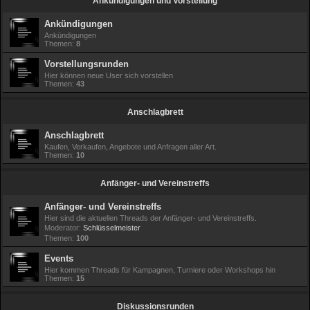
Ankündigungen und Vorstellung
h
Ankündigungen
e
Ankündigungen
Themen:
8
Vorstellungsrunden
Hier können neue User sich vorstellen
Themen:
43
Anschlagbrett
Anschlagbrett
Kaufen, Verkaufen, Angebote und Anfragen aller Art.
Themen:
10
Anfänger- und Vereinstreffs
Anfänger- und Vereinstreffs
Hier sind die aktuellen Threads der Anfänger- und Vereinstreffs.
Moderator:
Schlüsselmeister
Themen:
100
Events
Hier kommen Threads für Kampagnen, Turniere oder Workshops hin
Themen:
15
Diskussionsrunden