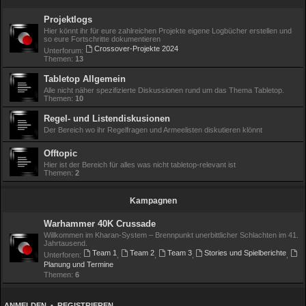
Projektlogs
Hier könnt ihr für eure zahlreichen Projekte eigene Logbücher erstellen und
so eure Fortschritte dokumentieren
Crossover-Projekte 2024
Unterforum:
Themen:
13
Tabletop Allgemein
Alle nicht näher spezifizierte Diskussionen rund um das Thema Tabletop.
Themen:
10
Regel- und Listendiskusionen
Der Bereich wo ihr Regelfragen und Armeelisten diskutieren klönnt
Offtopic
Hier ist der Bereich für alles was nicht tabletop-relevant ist
Themen:
2
Kampagnen
Warhammer 40K Crussade
Willkommen im Kharan-System – Brennpunkt unerbittlicher Schlachten im 41.
Jahrtausend.
Team 1
Team 2
Team 3
Stories und Spielberichte
Unterforen:
,
,
,
,
Planung und Termine
Themen:
6
ANMELDEN
•
REGISTRIEREN