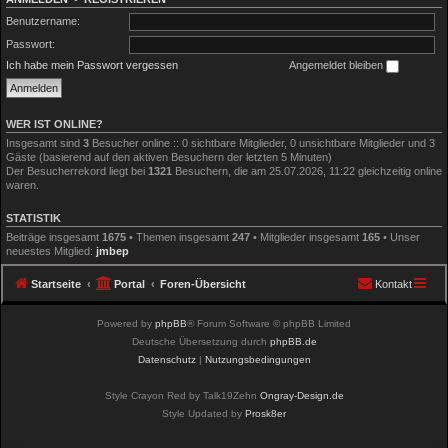
Benutzername:
Passwort:
Ich habe mein Passwort vergessen
Angemeldet bleiben
WER IST ONLINE?
Insgesamt sind
3
Besucher online :: 0 sichtbare Mitglieder, 0 unsichtbare Mitglieder und 3
Gäste (basierend auf den aktiven Besuchern der letzten 5 Minuten)
Der Besucherrekord liegt bei
1321
Besuchern, die am 25.07.2026, 11:22 gleichzeitig online
waren.
STATISTIK
Beiträge insgesamt
1675
• Themen insgesamt
247
• Mitglieder insgesamt
165
• Unser
neuestes Mitglied:
jmbep
Startseite
Portal
Foren-Übersicht
Kontakt
Powered by
phpBB
® Forum Software © phpBB Limited
Deutsche Übersetzung durch
phpBB.de
Datenschutz
|
Nutzungsbedingungen
Style Crayon Red by Talk19Zehn
Ongray-Design.de
Style Updated by
Prosk8er