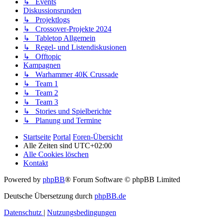
↳ Events
Diskussionsrunden
↳ Projektlogs
↳ Crossover-Projekte 2024
↳ Tabletop Allgemein
↳ Regel- und Listendiskusionen
↳ Offtopic
Kampagnen
↳ Warhammer 40K Crussade
↳ Team 1
↳ Team 2
↳ Team 3
↳ Stories und Spielberichte
↳ Planung und Termine
Startseite
Portal
Foren-Übersicht
Alle Zeiten sind
UTC+02:00
Alle Cookies löschen
Kontakt
Powered by
phpBB
® Forum Software © phpBB Limited
Deutsche Übersetzung durch
phpBB.de
Datenschutz
|
Nutzungsbedingungen