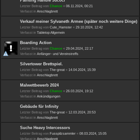
Painting Handle Jucoci
Letzter Beitrag von
Chance
«
06.11.2024, 00:21
Verfasst in
Anschlagbrett
Verkauf meiner Sylvaneth Armee (später noch weitere Dinge)
Letzter Beitrag von
Cute_Hamster
«
29.10.2024, 12:42
Verfasst in
Tabletop Allgemein
Boarding Action
Letzter Beitrag von
Chance
«
29.04.2024, 22:17
Verfasst in
Anfänger- und Vereinstreffs
Silvertower Brettspiel.
Letzter Beitrag von
The-great
«
14.04.2024, 15:39
Verfasst in
Anschlagbrett
Malwettbewerb 2024
Letzter Beitrag von
Chance
«
26.03.2024, 19:12
Verfasst in
Ankündigungen
Gebäude für Infinity
Letzter Beitrag von
The-great
«
12.03.2024, 20:53
Verfasst in
Anschlagbrett
Suche Heavy Intercessors
Letzter Beitrag von
Fusspilzsammler
«
08.03.2024, 15:05
Verfasst in
Anschlagbrett