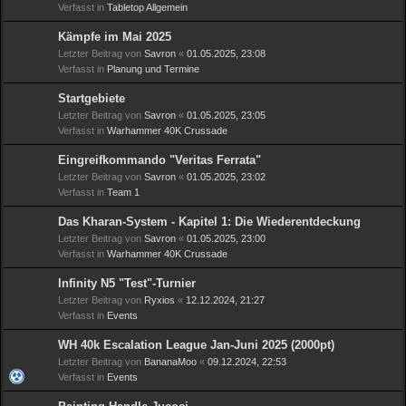
Verfasst in
Tabletop Allgemein
Kämpfe im Mai 2025
Letzter Beitrag von
Savron
«
01.05.2025, 23:08
Verfasst in
Planung und Termine
Startgebiete
Letzter Beitrag von
Savron
«
01.05.2025, 23:05
Verfasst in
Warhammer 40K Crussade
Eingreifkommando "Veritas Ferrata"
Letzter Beitrag von
Savron
«
01.05.2025, 23:02
Verfasst in
Team 1
Das Kharan-System - Kapitel 1: Die Wiederentdeckung
Letzter Beitrag von
Savron
«
01.05.2025, 23:00
Verfasst in
Warhammer 40K Crussade
Infinity N5 "Test"-Turnier
Letzter Beitrag von
Ryxios
«
12.12.2024, 21:27
Verfasst in
Events
WH 40k Escalation League Jan-Juni 2025 (2000pt)
Letzter Beitrag von
BananaMoo
«
09.12.2024, 22:53
Verfasst in
Events