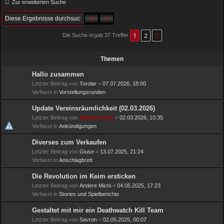
Zur erweiterten Suche
h
Suche
Erweiterte Suche
e
1
2
Nächste
Die Suche ergab 37 Treffer
Themen
Hallo zusammen
Letzter Beitrag von
Torolar
«
07.07.2026, 18:00
Verfasst in
Vorstellungsrunden
Update Vereinsräumlichkeit (02.03.2026)
Letzter Beitrag von
SaphyronCQ
«
02.03.2026, 10:35
Verfasst in
Ankündigungen
Diverses zum Verkaufen
Letzter Beitrag von
Giuse
«
13.07.2025, 21:24
Verfasst in
Anschlagbrett
Die Revolution im Keim ersticken
Letzter Beitrag von
Andere Michi
«
04.05.2025, 17:23
Verfasst in
Stories und Spielberichte
Gestaltet mit mir ein Deathwatch Kill Team
Letzter Beitrag von
Savron
«
02.05.2025, 00:07