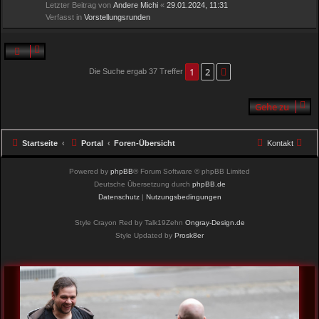
Letzter Beitrag von
Andere Michi
«
29.01.2024, 11:31
Verfasst in
Vorstellungsrunden
1
2
Nächste
Die Suche ergab 37 Treffer
Gehe zu
Startseite
Portal
Foren-Übersicht
Kontakt
Powered by
phpBB
® Forum Software © phpBB Limited
Deutsche Übersetzung durch
phpBB.de
Datenschutz
|
Nutzungsbedingungen
Style Crayon Red by Talk19Zehn
Ongray-Design.de
Style Updated by
Prosk8er