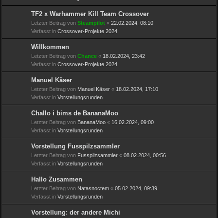
TF2 x Warhammer Kill Team Crossover
Letzter Beitrag von
Steampilot
«
22.02.2024, 08:10
Verfasst in
Crossover-Projekte 2024
Willkommen
Letzter Beitrag von
Chance
«
18.02.2024, 23:42
Verfasst in
Crossover-Projekte 2024
Manuel Käser
Letzter Beitrag von
Manuel Käser
«
18.02.2024, 17:10
Verfasst in
Vorstellungsrunden
Challo i bims de BananaMoo
Letzter Beitrag von
BananaMoo
«
16.02.2024, 09:00
Verfasst in
Vorstellungsrunden
Vorstellung Fusspilzsammler
Letzter Beitrag von
Fusspilzsammler
«
08.02.2024, 00:56
Verfasst in
Vorstellungsrunden
Hallo Zusammen
Letzter Beitrag von
Natasnoctem
«
05.02.2024, 09:39
Verfasst in
Vorstellungsrunden
Vorstellung: der andere Michi