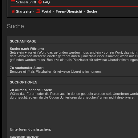
Schnellzugriff
FAQ
Startseite
Portal
Foren-Übersicht
Suche
Suche
SUCHANFRAGE
Suche nach Wörtern:
Setze ein
+
vor ein Wort, das gefunden werden muss und ein
-
vor ein Wort, das nich
darf. Verwende mehrere Wörter getrennt durch
|
innerhalb einer Klammer, wenn nur ei
gefunden werden muss. Benutze ein * als Platzhalter für teilweise Übereinstimmungen
Zu suchender Autor:
Benutze ein * als Platzhalter für teilweise Übereinstimmungen.
SUCHOPTIONEN
Zu durchsuchende Foren:
Wähle das Forum oder die Foren aus, in denen gesucht werden soll. Unterforen werd
durchsucht, sofern du die Option „Unterforen durchsuchen“ unten nicht deaktivierst.
Unterforen durchsuchen:
Innerhalb suchen: