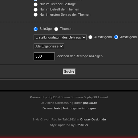
Nur im Text der Beiträge
Nur im Betreff der Themen
Nur im ersten Beitrag der Themen
Beiträge
Themen
Aufsteigend
Absteigend
Zeichen der Beiträge anzeigen
Powered by
phpBB
® Forum Software © phpBB Limited
Deutsche Übersetzung durch
phpBB.de
Datenschutz
|
Nutzungsbedingungen
Style Crayon Red by Talk19Zehn
Ongray-Design.de
Style Updated by
Prosk8er