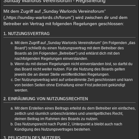
Sunday Warlords Vereinsforum - Registrierung
h
Mit dem Zugriff auf „Sunday Warlords Vereinsforum“
e
(„https://sunday-warlords.ch/forum“) wird zwischen dir und dem
Betreiber ein Vertrag mit folgenden Regelungen geschlossen:
1. NUTZUNGSVERTRAG
Mit dem Zugriff auf „Sunday Warlords Vereinsforum“ (im Folgenden „das
Board“) schließt du einen Nutzungsvertrag mit dem Betreiber des
Boards ab (im Folgenden „Betreiber“) und erklärst dich mit den
nachfolgenden Regelungen einverstanden.
Wenn du mit diesen Regelungen nicht einverstanden bist, so darfst du
das Board nicht weiter nutzen. Für die Nutzung des Boards gelten
jeweils die an dieser Stelle veröffentlichten Regelungen.
Der Nutzungsvertrag wird auf unbestimmte Zeit geschlossen und kann
von beiden Seiten ohne Einhaltung einer Frist jederzeit gekündigt
werden.
2. EINRÄUMUNG VON NUTZUNGSRECHTEN
Mit dem Erstellen eines Beitrags erteilst du dem Betreiber ein einfaches,
zeitlich und räumlich unbeschränktes und unentgeltliches Recht,
deinen Beitrag im Rahmen des Boards zu nutzen.
Das Nutzungsrecht nach Punkt 2, Unterpunkt a bleibt auch nach
Kündigung des Nutzungsvertrages bestehen.
3. PFLICHTEN DES NUTZERS