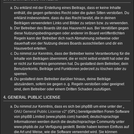
Du erklärst mit der Erstellung eines Beitrags, dass er keine Inhalte
enthält, die gegen geltendes Recht oder die guten Sitten verstoßen. Du
erklärst insbesondere, dass du das Recht besitzt, die in deinen
Beiträgen verwendeten Links und Bilder zu setzen bzw. zu verwenden.
Der Betreiber des Boards übt das Hausrecht aus. Bei Verstößen gegen
diese Nutzungsbedingungen oder anderer im Board veröffentlichten
Regeln kann der Betreiber dich nach Abmahnung zeitweise oder
dauerhaft von der Nutzung dieses Boards ausschließen und dir ein
Hausverbot erteilen.
Du nimmst zur Kenntnis, dass der Betreiber keine Verantwortung für die
Inhalte von Beiträgen übernimmt, die er nicht selbst erstellt hat oder die
er nicht zur Kenntnis genommen hat. Du gestattest dem Betreiber, dein
Benutzerkonto, Beiträge und Funktionen jederzeit zu löschen oder zu
sperren.
Du gestattest dem Betreiber darüber hinaus, deine Beiträge
abzuändern, sofern sie gegen o. g. Regeln verstoßen oder geeignet
sind, dem Betreiber oder einem Dritten Schaden zuzufügen.
4. GENERAL PUBLIC LICENSE
Du nimmst zur Kenntnis, dass es sich bei phpBB um eine unter der „
GNU General Public License v2
“ (GPL) bereitgestellten Foren-Software
von phpBB Limited (www.phpbb.com) handelt; deutschsprachige
Informationen werden durch die deutschsprachige Community unter
www.phpbb.de zur Verfügung gestellt. Beide haben keinen Einfluss auf
die Art und Weise, wie die Software verwendet wird. Sie können