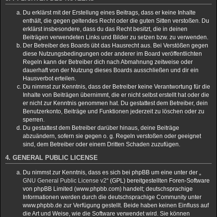
Du erklärst mit der Erstellung eines Beitrags, dass er keine Inhalte
enthält, die gegen geltendes Recht oder die guten Sitten verstoßen. Du
erklärst insbesondere, dass du das Recht besitzt, die in deinen
Beiträgen verwendeten Links und Bilder zu setzen bzw. zu verwenden.
Der Betreiber des Boards übt das Hausrecht aus. Bei Verstößen gegen
diese Nutzungsbedingungen oder anderer im Board veröffentlichten
Regeln kann der Betreiber dich nach Abmahnung zeitweise oder
dauerhaft von der Nutzung dieses Boards ausschließen und dir ein
Hausverbot erteilen.
Du nimmst zur Kenntnis, dass der Betreiber keine Verantwortung für die
Inhalte von Beiträgen übernimmt, die er nicht selbst erstellt hat oder die
er nicht zur Kenntnis genommen hat. Du gestattest dem Betreiber, dein
Benutzerkonto, Beiträge und Funktionen jederzeit zu löschen oder zu
sperren.
Du gestattest dem Betreiber darüber hinaus, deine Beiträge
abzuändern, sofern sie gegen o. g. Regeln verstoßen oder geeignet
sind, dem Betreiber oder einem Dritten Schaden zuzufügen.
4. GENERAL PUBLIC LICENSE
Du nimmst zur Kenntnis, dass es sich bei phpBB um eine unter der „
GNU General Public License v2
“ (GPL) bereitgestellten Foren-Software
von phpBB Limited (www.phpbb.com) handelt; deutschsprachige
Informationen werden durch die deutschsprachige Community unter
www.phpbb.de zur Verfügung gestellt. Beide haben keinen Einfluss auf
die Art und Weise, wie die Software verwendet wird. Sie können