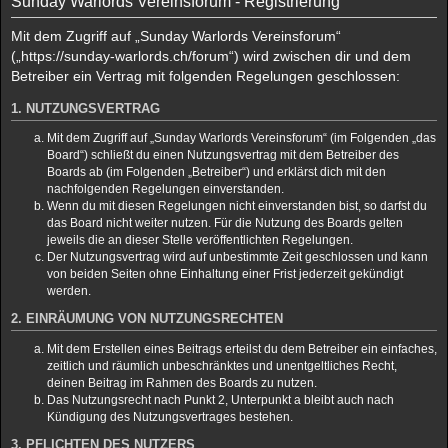
Sunday Warlords Vereinsforum - Registrierung
h
Mit dem Zugriff auf „Sunday Warlords Vereinsforum“
e
(„https://sunday-warlords.ch/forum“) wird zwischen dir und dem
Betreiber ein Vertrag mit folgenden Regelungen geschlossen:
1. NUTZUNGSVERTRAG
Mit dem Zugriff auf „Sunday Warlords Vereinsforum“ (im Folgenden „das
Board“) schließt du einen Nutzungsvertrag mit dem Betreiber des
Boards ab (im Folgenden „Betreiber“) und erklärst dich mit den
nachfolgenden Regelungen einverstanden.
Wenn du mit diesen Regelungen nicht einverstanden bist, so darfst du
das Board nicht weiter nutzen. Für die Nutzung des Boards gelten
jeweils die an dieser Stelle veröffentlichten Regelungen.
Der Nutzungsvertrag wird auf unbestimmte Zeit geschlossen und kann
von beiden Seiten ohne Einhaltung einer Frist jederzeit gekündigt
werden.
2. EINRÄUMUNG VON NUTZUNGSRECHTEN
Mit dem Erstellen eines Beitrags erteilst du dem Betreiber ein einfaches,
zeitlich und räumlich unbeschränktes und unentgeltliches Recht,
deinen Beitrag im Rahmen des Boards zu nutzen.
Das Nutzungsrecht nach Punkt 2, Unterpunkt a bleibt auch nach
Kündigung des Nutzungsvertrages bestehen.
3. PFLICHTEN DES NUTZERS