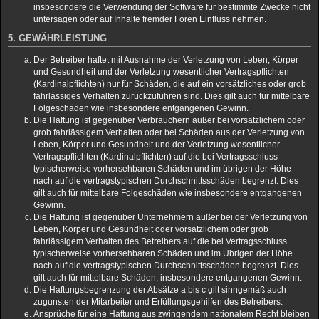
insbesondere die Verwendung der Software für bestimmte Zwecke nicht
untersagen oder auf Inhalte fremder Foren Einfluss nehmen.
5. GEWÄHRLEISTUNG
Der Betreiber haftet mit Ausnahme der Verletzung von Leben, Körper
und Gesundheit und der Verletzung wesentlicher Vertragspflichten
(Kardinalpflichten) nur für Schäden, die auf ein vorsätzliches oder grob
fahrlässiges Verhalten zurückzuführen sind. Dies gilt auch für mittelbare
Folgeschäden wie insbesondere entgangenen Gewinn.
Die Haftung ist gegenüber Verbrauchern außer bei vorsätzlichem oder
grob fahrlässigem Verhalten oder bei Schäden aus der Verletzung von
Leben, Körper und Gesundheit und der Verletzung wesentlicher
Vertragspflichten (Kardinalpflichten) auf die bei Vertragsschluss
typischerweise vorhersehbaren Schäden und im übrigen der Höhe
nach auf die vertragstypischen Durchschnittsschäden begrenzt. Dies
gilt auch für mittelbare Folgeschäden wie insbesondere entgangenen
Gewinn.
Die Haftung ist gegenüber Unternehmern außer bei der Verletzung von
Leben, Körper und Gesundheit oder vorsätzlichem oder grob
fahrlässigem Verhalten des Betreibers auf die bei Vertragsschluss
typischerweise vorhersehbaren Schäden und im Übrigen der Höhe
nach auf die vertragstypischen Durchschnittsschäden begrenzt. Dies
gilt auch für mittelbare Schäden, insbesondere entgangenen Gewinn.
Die Haftungsbegrenzung der Absätze a bis c gilt sinngemäß auch
zugunsten der Mitarbeiter und Erfüllungsgehilfen des Betreibers.
Ansprüche für eine Haftung aus zwingendem nationalem Recht bleiben