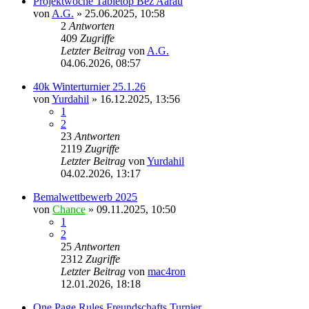
Projektwoche Tabletop Bez Aarau
von
A.G.
»
25.06.2025, 10:58
2
Antworten
409
Zugriffe
Letzter Beitrag
von
A.G.
04.06.2026, 08:57
40k Winterturnier 25.1.26
von
Yurdahil
»
16.12.2025, 13:56
1
2
23
Antworten
2119
Zugriffe
Letzter Beitrag
von
Yurdahil
04.02.2026, 13:17
Bemalwettbewerb 2025
von
Chance
»
09.11.2025, 10:50
1
2
25
Antworten
2312
Zugriffe
Letzter Beitrag
von
mac4ron
12.01.2026, 18:18
One Page Rules Freundschafts Turnier