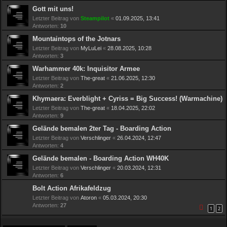
Gott mit uns!
Letzter Beitrag von
Steampilot
«
01.09.2025, 13:41
Antworten:
10
Mountaintops of the Jotnars
Letzter Beitrag von
MyLuLei
«
28.08.2025, 10:28
Antworten:
3
Warhammer 40k: Inquisitor Armee
Letzter Beitrag von
The-great
«
21.06.2025, 12:30
Antworten:
2
Khymaera: Everblight + Cyriss = Big Success! (Warmachine)
Letzter Beitrag von
The-great
«
18.04.2025, 22:02
Antworten:
9
Gelände bemalen 2ter Tag - Boarding Action
Letzter Beitrag von
Verschlinger
«
26.04.2024, 12:47
Antworten:
4
Gelände bemalen - Boarding Action WH40K
Letzter Beitrag von
Verschlinger
«
20.03.2024, 12:31
Antworten:
6
Bolt Action Afrikafeldzug
Letzter Beitrag von
Atoron
«
05.03.2024, 20:30
Antworten:
27
1
2