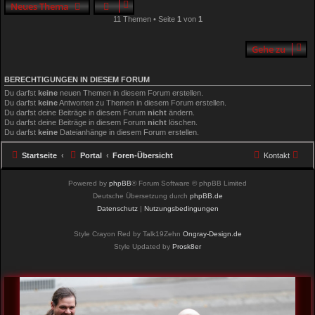
Neues Thema
11 Themen • Seite
1
von
1
Gehe zu
BERECHTIGUNGEN IN DIESEM FORUM
Du darfst
keine
neuen Themen in diesem Forum erstellen.
Du darfst
keine
Antworten zu Themen in diesem Forum erstellen.
Du darfst deine Beiträge in diesem Forum
nicht
ändern.
Du darfst deine Beiträge in diesem Forum
nicht
löschen.
Du darfst
keine
Dateianhänge in diesem Forum erstellen.
Startseite
Portal
Foren-Übersicht
Kontakt
Powered by
phpBB
® Forum Software © phpBB Limited
Deutsche Übersetzung durch
phpBB.de
Datenschutz
|
Nutzungsbedingungen
Style Crayon Red by Talk19Zehn
Ongray-Design.de
Style Updated by
Prosk8er