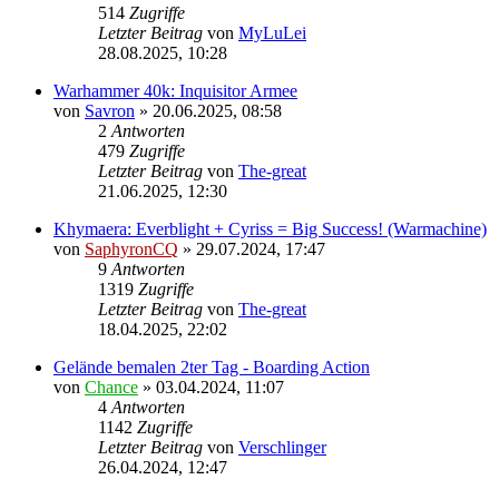
514
Zugriffe
Letzter Beitrag
von
MyLuLei
28.08.2025, 10:28
Warhammer 40k: Inquisitor Armee
von
Savron
»
20.06.2025, 08:58
2
Antworten
479
Zugriffe
Letzter Beitrag
von
The-great
21.06.2025, 12:30
Khymaera: Everblight + Cyriss = Big Success! (Warmachine)
von
SaphyronCQ
»
29.07.2024, 17:47
9
Antworten
1319
Zugriffe
Letzter Beitrag
von
The-great
18.04.2025, 22:02
Gelände bemalen 2ter Tag - Boarding Action
von
Chance
»
03.04.2024, 11:07
4
Antworten
1142
Zugriffe
Letzter Beitrag
von
Verschlinger
26.04.2024, 12:47