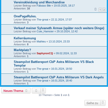
Vereinskleidung und Merchandise
Letzter Beitrag von
Fäbuius Bile
«
19.03.2025, 18:17
Antworten:
16
1
2
OnePageRules.
Letzter Beitrag von
The-great
«
22.11.2024, 17:07
Antworten:
3
Verkauf meiner Sylvaneth Armee (später noch weitere Dinge)
Letzter Beitrag von
Cute_Hamster
«
29.10.2024, 12:42
Kellerräumung
Letzter Beitrag von
Mathieu
«
13.10.2024, 23:33
Antworten:
8
Marktplatz?
Letzter Beitrag von
SaphyronCQ
«
09.02.2024, 11:33
Antworten:
1
Steampilot Battlereport CbP Astra Militarum VS Black
Templar
Letzter Beitrag von
The-great
«
16.01.2024, 18:50
Antworten:
1
Steampilot Battlereport CbP Astra Militarum VS Dark Angels
Letzter Beitrag von
The-great
«
16.01.2024, 18:40
Antworten:
1
Neues Thema
10 Themen • Seite
1
von
1
Gehe zu