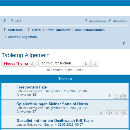
Sunday Warlords Vereinsforum
FAQ
Registrieren
Anmelden
Startseite
Portal
Foren-Übersicht
Diskussionsrunden
Tabletop Allgemein
S
u
Tabletop Allgemein
c
Suche
Erweiterte Suche
Neues Thema
h
10 Themen • Seite
1
von
1
e
Themen
Freebooters Fate
Letzter Beitrag von
The-great
«
07.12.2025, 23:06
Antworten:
38
1
2
3
Spielerfahrungen Meiner Sons of Horus
Letzter Beitrag von
The-great
«
09.10.2025, 09:12
Antworten:
67
1
2
3
4
5
Gestaltet mit mir ein Deathwatch Kill Team
Letzter Beitrag von
Savron
«
02.05.2025, 00:07