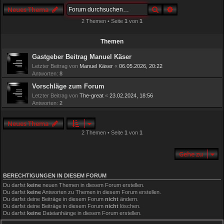
h
Suche
Erweiterte Such
Neues Thema
e
2 Themen • Seite
1
von
1
Themen
Gastgeber Beitrag Manuel Käser
Letzter Beitrag von
Manuel Käser
«
06.05.2026, 20:22
Antworten:
8
Vorschläge zum Forum
Letzter Beitrag von
The-great
«
23.02.2024, 18:56
Antworten:
2
Neues Thema
2 Themen • Seite
1
von
1
Gehe zu
BERECHTIGUNGEN IN DIESEM FORUM
Du darfst
keine
neuen Themen in diesem Forum erstellen.
Du darfst
keine
Antworten zu Themen in diesem Forum erstellen.
Du darfst deine Beiträge in diesem Forum
nicht
ändern.
Du darfst deine Beiträge in diesem Forum
nicht
löschen.
Du darfst
keine
Dateianhänge in diesem Forum erstellen.