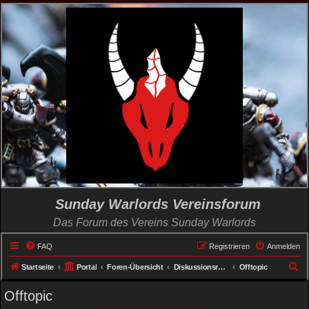
Sunday Warlords Vereinsforum
Das Forum des Vereins Sunday Warlords
FAQ
Registrieren
Anmelden
S
Startseite
Portal
Foren-Übersicht
Diskussionsrunden
Offtopic
u
Offtopic
c