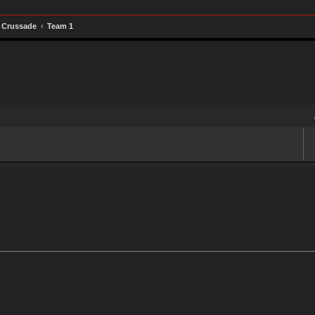
 Crussade
Team 1
uche