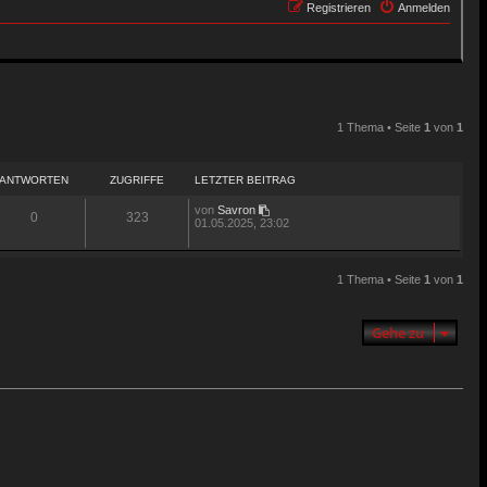
Registrieren
Anmelden
1 Thema • Seite
1
von
1
ANTWORTEN
ZUGRIFFE
LETZTER BEITRAG
von
Savron
0
323
01.05.2025, 23:02
1 Thema • Seite
1
von
1
Gehe zu