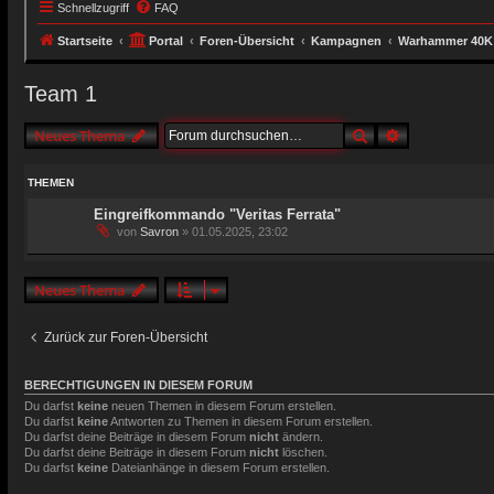
Schnellzugriff
FAQ
Startseite
Portal
Foren-Übersicht
Kampagnen
Warhammer 40K
Team 1
Suche
Erweiterte S
Neues Thema
THEMEN
Eingreifkommando "Veritas Ferrata"
von
Savron
»
01.05.2025, 23:02
Neues Thema
Zurück zur Foren-Übersicht
BERECHTIGUNGEN IN DIESEM FORUM
Du darfst
keine
neuen Themen in diesem Forum erstellen.
Du darfst
keine
Antworten zu Themen in diesem Forum erstellen.
Du darfst deine Beiträge in diesem Forum
nicht
ändern.
Du darfst deine Beiträge in diesem Forum
nicht
löschen.
Du darfst
keine
Dateianhänge in diesem Forum erstellen.