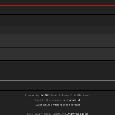
Powered by
phpBB
® Forum Software © phpBB Limited
Deutsche Übersetzung durch
phpBB.de
Datenschutz
|
Nutzungsbedingungen
Style Crayon Red by Talk19Zehn
Ongray-Design.de