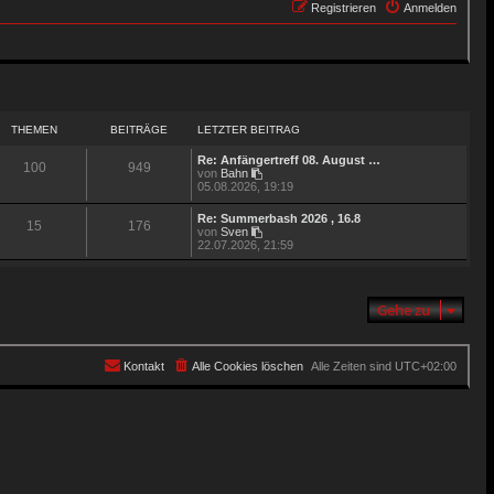
Registrieren
Anmelden
THEMEN
BEITRÄGE
LETZTER BEITRAG
Re: Anfängertreff 08. August …
100
949
N
von
Bahn
e
05.08.2026, 19:19
u
e
Re: Summerbash 2026 , 16.8
15
176
s
N
von
Sven
t
e
22.07.2026, 21:59
e
u
r
e
B
s
e
t
i
Gehe zu
e
t
r
r
B
a
e
g
i
Kontakt
Alle Cookies löschen
Alle Zeiten sind
UTC+02:00
t
r
a
g