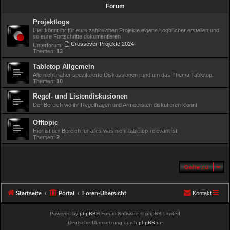
h
Forum
e
Projektlogs
Hier könnt ihr für eure zahlreichen Projekte eigene Logbücher erstellen und
so eure Fortschritte dokumentieren
Crossover-Projekte 2024
Unterforum:
Themen:
13
Tabletop Allgemein
Alle nicht näher spezifizierte Diskussionen rund um das Thema Tabletop.
Themen:
10
Regel- und Listendiskusionen
Der Bereich wo ihr Regelfragen und Armeelisten diskutieren klönnt
Offtopic
Hier ist der Bereich für alles was nicht tabletop-relevant ist
Themen:
2
Gehe zu
Startseite
Portal
Foren-Übersicht
Kontakt
Powered by
phpBB
® Forum Software © phpBB Limited
Deutsche Übersetzung durch
phpBB.de