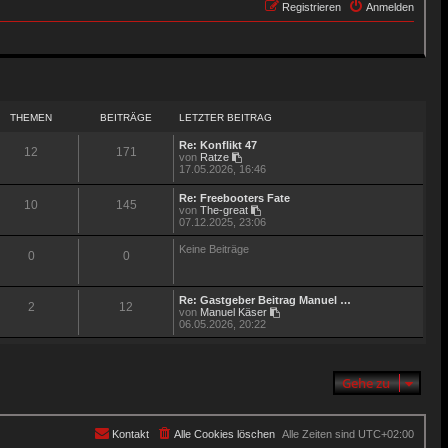
Registrieren
Anmelden
THEMEN
BEITRÄGE
LETZTER BEITRAG
Re: Konflikt 47
12
171
N
von
Ratze
e
17.05.2026, 16:46
u
e
Re: Freebooters Fate
10
145
s
N
von
The-great
t
e
07.12.2025, 23:06
e
u
r
e
Keine Beiträge
B
0
0
s
e
t
i
e
t
r
Re: Gastgeber Beitrag Manuel …
r
B
2
12
N
von
Manuel Käser
a
e
e
06.05.2026, 20:22
g
i
u
t
e
r
s
a
t
g
Gehe zu
e
r
B
e
i
Kontakt
Alle Cookies löschen
Alle Zeiten sind
UTC+02:00
t