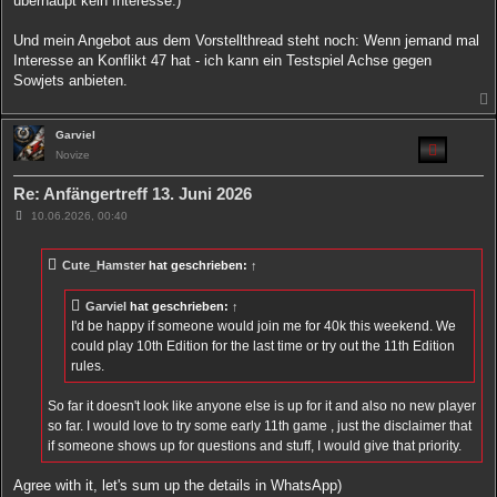
überhaupt kein Interesse.)
g
Und mein Angebot aus dem Vorstellthread steht noch: Wenn jemand mal
Interesse an Konflikt 47 hat - ich kann ein Testspiel Achse gegen
Sowjets anbieten.
Garviel
Novize
Re: Anfängertreff 13. Juni 2026
B
10.06.2026, 00:40
e
i
t
Cute_Hamster
hat geschrieben:
↑
r
a
g
Garviel
hat geschrieben:
↑
I'd be happy if someone would join me for 40k this weekend. We
could play 10th Edition for the last time or try out the 11th Edition
rules.
So far it doesn't look like anyone else is up for it and also no new player
so far. I would love to try some early 11th game , just the disclaimer that
if someone shows up for questions and stuff, I would give that priority.
Agree with it, let's sum up the details in WhatsApp)