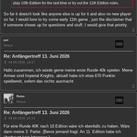
g
play 10th Edition for the last time or try out the 11th Edition rules.
So far it doesn't look like anyone else is up for it and also no new player
so far. I would love to try some early 11th game , just the disclaimer that
if someone shows up for questions and stuff, I would give that priority.
pat
Rekrut
Re: Anfängertreff 13. Juni 2026
B
09.06.2026, 19:27
e
i
Hallo zusammen, ich würde gerne meine erste Runde 40k spielen. Meine
t
Armee sind Imperial Knights, aktuell habe ich etwa 670 Punkte
r
a
spielbereit, sofern das nichts ausmacht.
g
Ratze
Rekrut
Re: Anfängertreff 13. Juni 2026
B
09.06.2026, 22:14
e
i
Für eine Runde 40K nach 10.Edition wäre ich ebenfalls zu haben. Wäre
t
dann meine 3. Partie. (Bevor jemand fragt: An 11. Edition habe ich
r
a