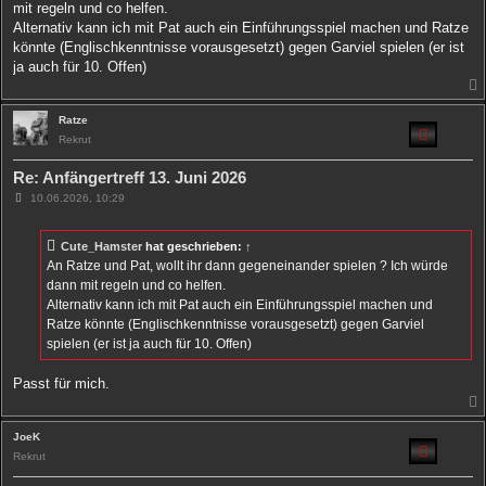
mit regeln und co helfen.
r
a
Alternativ kann ich mit Pat auch ein Einführungsspiel machen und Ratze
g
könnte (Englischkenntnisse vorausgesetzt) gegen Garviel spielen (er ist
ja auch für 10. Offen)
Ratze
Rekrut
Re: Anfängertreff 13. Juni 2026
B
10.06.2026, 10:29
e
i
t
Cute_Hamster
hat geschrieben:
↑
r
a
An Ratze und Pat, wollt ihr dann gegeneinander spielen ? Ich würde
g
dann mit regeln und co helfen.
Alternativ kann ich mit Pat auch ein Einführungsspiel machen und
Ratze könnte (Englischkenntnisse vorausgesetzt) gegen Garviel
spielen (er ist ja auch für 10. Offen)
Passt für mich.
JoeK
Rekrut