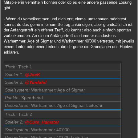
Mitspielerin vermitteln können oder ob es eine andere passende Lösung
gibt.
- Wenn du vorbeikommen und dich erst einmal umschauen möchtest,
kannst du das gerne in einem Beitrag ankündigen, aber grundsätzlich ist
der Anfängertreff ein offener Treff, du kannst also auch einfach spontan
vorbeikommen. An einem Anfängertreff sind immer mindestens
Warhammer: Age of Sigmar und Warhammer 40'000 vertreten, mit jeweils
einem Leiter oder einer Leiterin, die dir gerne die Grundlagen des Hobbys
erklären.
Tisch
Tisch 1
Spieler 1
@JoeK
Spieler 2
@Yurdahil
Spielsystem
Warhammer: Age of Sigmar
Punkte
Spearhead
Besonderes
Warhammer: Age of Sigmar Leiter/-in
Tisch
Tisch 2
Spieler 2
@Cute_Hamster
Spielsystem
Warhammer 40'000
Besonderes
Warhammer 40'000 Leiter/-in