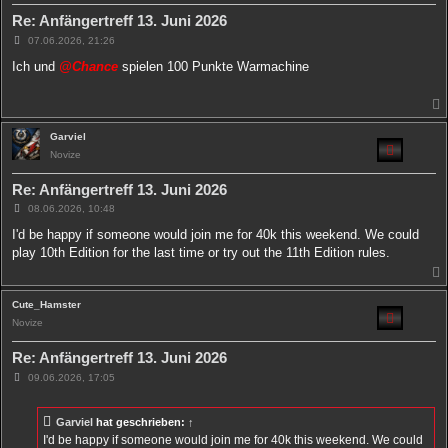
Re: Anfängertreff 13. Juni 2026
B
07.06.2026, 21:26
e
i
Ich und
@Chance
spielen 100 Punkte Warmachine
t
r
a
g
Garviel
Novize
Re: Anfängertreff 13. Juni 2026
B
08.06.2026, 10:48
e
i
I'd be happy if someone would join me for 40k this weekend. We could
t
play 10th Edition for the last time or try out the 11th Edition rules.
r
a
g
Cute_Hamster
Novize
Re: Anfängertreff 13. Juni 2026
B
09.06.2026, 17:05
e
i
t
Garviel
hat geschrieben:
↑
r
a
I'd be happy if someone would join me for 40k this weekend. We could