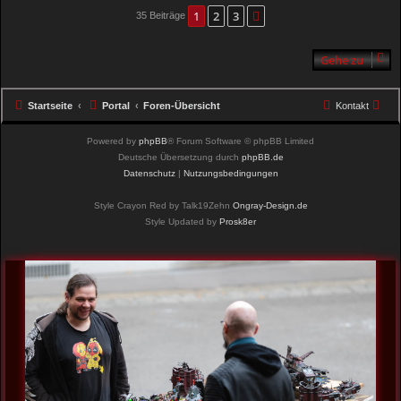
1
2
3
Nächste
35 Beiträge
Gehe zu
Startseite
Portal
Foren-Übersicht
Kontakt
Powered by
phpBB
® Forum Software © phpBB Limited
Deutsche Übersetzung durch
phpBB.de
Datenschutz
|
Nutzungsbedingungen
Style Crayon Red by Talk19Zehn
Ongray-Design.de
Style Updated by
Prosk8er