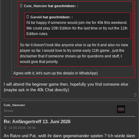
g
Cute_Hamster
hat geschrieben:
↑
Garviel
hat geschrieben:
↑
I'd be happy if someone would join me for 40k this weekend.
We could play 10th Edition for the last time or try out the 11th
Edition rules.
So far it doesn't look like anyone else is up for it and also no new
player so far. I would love to try some early 11th game , just the
disclaimer that if someone shows up for questions and stuff, I
would give that priority.
Agree with it, let's sum up the details in WhatsApp)
I will attend the beginner game then, hopefully you find someone else
(maybe ask in the 40k Chat directly)
Cute_Hamster
Novize
Re: Anfängertreff 13. Juni 2026
B
10.06.2026, 08:04
e
i
An Ratze und Pat, wollt ihr dann gegeneinander spielen ? Ich würde dann
t